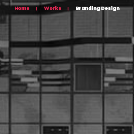
Home
Works
Branding Design